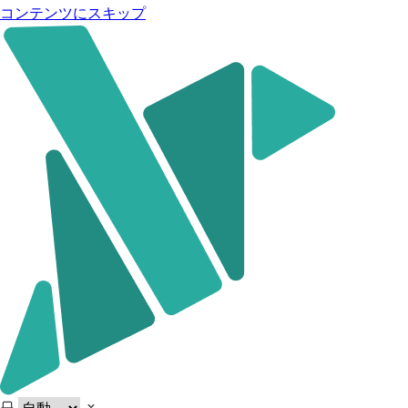
コンテンツにスキップ
KARTE Craft Developer Portal
テーマの選択